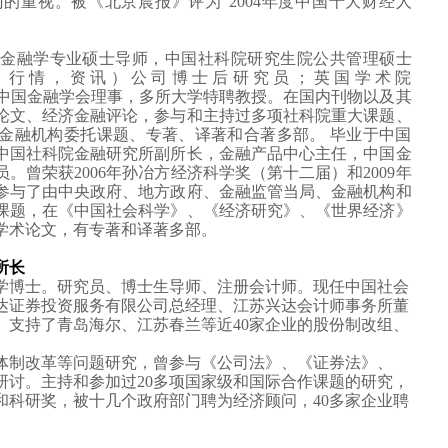
门的重视。被《北京晨报》评为
“2004
年度中国十大财经人
金融学专业硕士导师，中国社科院研究生院公共管理硕士
，行情，资讯）公司博士后研究员；英国学术院
中国金融学会理事，多所大学特聘教授。在国内刊物以及其
论文、经济金融评论，参与和主持过多项社科院重大课题、
金融机构委托课题、专著、译著和合著多部。 毕业于中国
中国社科院金融研究所副所长，金融产品中心主任，中国金
员。曾荣获
2006
年孙冶方经济科学奖（第十二届）和
2009
年
参与了由中央政府、地方政府、金融监管当局、金融机构和
课题，在《中国社会科学》、《经济研究》、《世界经济》
学术论文，有专著和译著多部
。
所长
学博士。研究员、博士生导师、注册会计师。现任中国社会
达证券投资服务有限公司总经理、江苏兴达会计师事务所董
。支持了青岛海尔、江苏春兰等近
40
家企业的股份制改组、
体制改革等问题研究，曾参与《公司法》、《证券法》、
研讨。主持和参加过
20
多项国家级和国际合作课题的研究，
和科研奖，被十几个政府部门聘为经济顾问，
40
多家企业聘