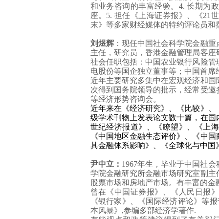
和业务咨询的丰富经验。
4.
长期为
座。
5.
担任《上海证券报》、《
21
世
末》等多家财经媒体的特约评论员和
刘煜辉
：现任中国社会科学院金融重
主任，研究员，香港金融管理局客座
社会任职包括：中国农业银行风险管
电股份等国企独立董事等；中国首席
近年主要研究多集中在宏观经济和国
次得到国务院领导的批示，经常受邀
等经济形势咨询会。
近年来在《经济研究》、《比较》、
级学术刊物上发表论文数十篇，在国
世纪经济报道》、《瞭望》、《上海
《中国地区金融生态评价》、《中国
其金融体系影响》、《全球化与中国
尹中立：
1967
年生，毕业于中国社会
学院金融研究所金融市场研究室副主
股票市场和房地产市场。有丰富的金
曾在《中国证券报》、《人民日报》
《银行家》、《国际经济评论》等报
本风暴》
,
参编多部经济学著作
.