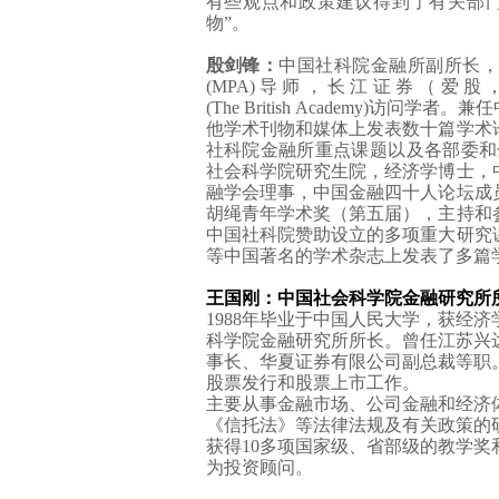
有些观点和政策建议得到了有关部
物
”
。
殷剑锋：
中国社科院金融所副所长，
(MPA)
导师，长江证券（爱股
(The British Academy)
访问学者。兼任
他学术刊物和媒体上发表数十篇学术
社科院金融所重点课题以及各部委和
社会科学院研究生院，经济学博士，
融学会理事，中国金融四十人论坛成
胡绳青年学术奖（第五届），主持和
中国社科院赞助设立的多项重大研究
等中国著名的学术杂志上发表了多篇
王国刚
：中国社会科学院金融研究所
1988
年毕业于中国人民大学，获经济
科学院金融研究所所长。曾任江苏兴
事长、华夏证券有限公司副总裁等职
股票发行和股票上市工作。
主要从事金融市场、公司金融和经济
《信托法》等法律法规及有关政策的
获得
10
多项国家级、省部级的教学奖
为投资顾问。