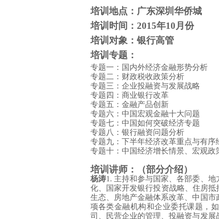
培训地点：广东深圳华侨城
培训时间：
2015
年
10
月份
培训对象：银行高管
培训专题：
专题一：国内外经济金融形势分析
专题二：财政税收政策分析
专题三：企业投融资与发展战略
专题四：商业银行改革
专题五：金融产品创新
专题六：中国宏观金融十大问题
专题七：中国如何突破经济专题
专题八：银行融资问题分析
专题九：下半年经济改革重点与有序
专题十：中国经济增长情景、宏观政
培训讲师：（部分介绍）
杨涛
1.
主持和参与国家、各部委、地
化、国家开发银行投资战略、住房抵
生态、房地产金融体系改革、中国市
项各类金融机构和企业委托课题，如
司、民营企业的管理、投融资与发展