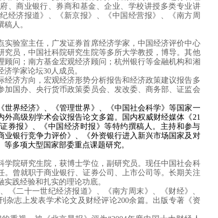
政府、商业银行、券商和基金、企业、学校讲授多类专业讲
纪经济报道》、《新京报》、《中国经营报》、《南方周
撰稿人。
点实验室主任，广发证券首席经济学家，中国经济评价中心
研究员，中国社科院研究生院等多所大学教授，博导。其他
理顾问；南方基金宏观经济顾问；杭州银行等金融机构和湘
经济学家论坛
30
人成员。
际经济方向，宏观经济形势分析报告和经济政策建议报告多
参加国办、央行货币政策委员会、发改委、商务部、证监会
《世界经济》、《管理世界》、《中国社会科学》等国家一
内外高级别学术会议报告论文多篇。国内权威财经媒体《
21
证券报》、《中国经济时报》等特约撰稿人。主持和参与
商业银行竞争力评价》、《外资银行进入新兴市场国家及对
》等多项大型国家部委重点课题研究。
科学院研究生院，获博士学位，副研究员。现任中国社会科
任。曾就职于商业银行、证券公司、上市公司等。长期关注
融实践经验和扎实的理论功底。
、《二十一世纪经济报道》、《南方周末》、《财经》、
刊杂志上发表学术论文及财经评论
200
余篇。出版专著《资