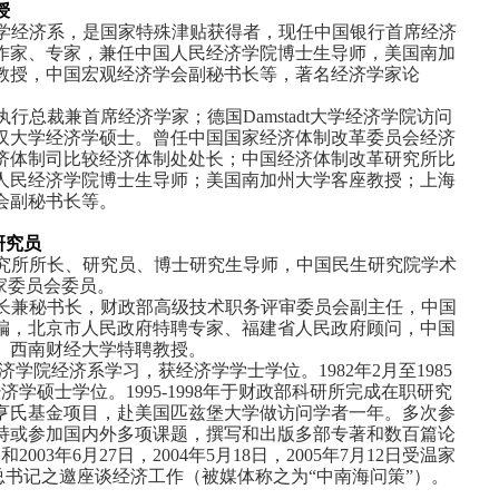
授
学
经济系，是国家特殊津贴获得者，现任中国银行首席经济
作家
、
专家
，兼任中国人民经济学院
博士生导师
，
美国南加
教授，
中国宏观经济学会
副秘书长等，著名经济学家论
执行总裁兼首席经济学家；
德国
Damstadt大学经济学院访问
汉大学经济学硕士。曾任中国国家经济体制改革委员会经济
济体制司比较经济体制处处长；中国经济体制改革研究所比
人民经济学院博士生导师；美国南加州大学客座教授；上海
会副秘书长等。
研究员
究所所长、研究员、博士研究生导师，中国民生研究院学术
家委员会委员。
长兼秘书长，财政部高级技术职务评审委员会副主任，中国
编，北京市人民政府特聘专家、福建省人民政府顾问，中国
、西南财经大学特聘教授。
京经济学院经济系学习，获经济学学士学位。1982年2月至1985
学硕士学位。1995-1998年于财政部科研所完成在职研究
亨氏
基金项目，赴美国匹兹堡大学做访问学者一年。多次参
持或参加国内外多项课题，撰写和出版多部专著和数百篇论
2003年6月27日，2004年5月18日，2005年7月12日受温家
锦涛总书记之邀座谈经济工作（被媒体称之为“中南海问策”）。