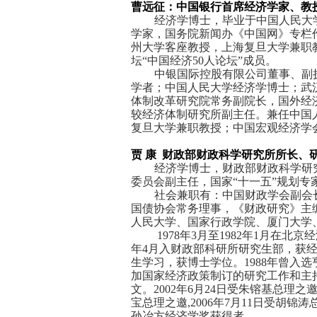
曹远征：
中国银行首席
经济学家
、教
经济学博士，毕业于
中国人民大
学家，国务院新闻办《
中国网
》
专栏
州大学
客座教授，上海
复旦大学
兼职
坛“中国经济50人论坛”成员。
中银国际控股有限公司董事、副
学者；中国人民大学经济学博士；武
体制改革研究院常务副院长，国外经
较经济体制研究所副
主任
。兼任中国
复旦大学兼职教授；中国宏观经济学
贾 康
财政部财政科学研究所所长、
经济学博士，财政部财政科学研
委员会副主任，国家“十一五”规划专
社会兼职有：中国财政学会副会
国债协会常务理事，《财政研究》主
人民大学、国家行政学院、厦门大学
1978年3月至1982年1月在北
年4月入财政部科研所研究生部，获经济
生学习，获博士学位。1988年曾入选
加国家经济政策制订的研究工作和主
文。2002年6月24日受朱镕基总理之邀和
宝总理之邀,2006年7月11日受胡
孙冶方经济学奖获得者。