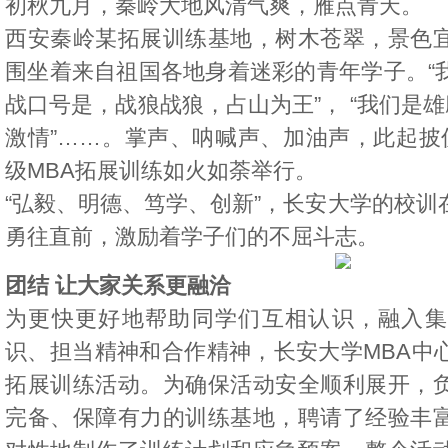
初秋九月，秦岭大地风清气爽，雁点青天。
西安秦岭某拓展训练基地，树木苍翠，景色
围坐着来自祖国各地身着迷彩的青年学子。“
战口号是，战狼战狼，占山为王”， “我们是雄
激情”……。掌声、呐喊声、加油声，此起披伏，
级MBA拓展训练如火如荼举行。
“弘毅、明德、笃学、创新”，长安大学的校训
勇往直前，激励着学子们的不屈斗志。
团结 让大家关系更融洽
为更快更好地帮助同学们互相认识，融入集
识、担当精神和合作精神，长安大学MBA中
拓展训练活动。为确保活动安全顺利展开，
完备、保障有力的训练基地，聘请了经验丰