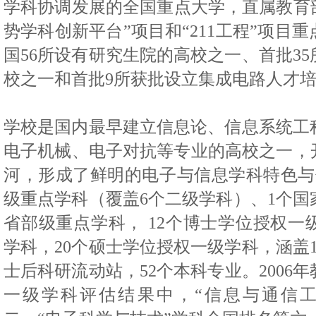
学科协调发展的全国重点大学，直属教育
势学科创新平台”项目和“
211
工程”项目重
国
56
所设有研究生院的高校之一、首批
35
校之一和首批
9
所获批设立集成电路人才
学校是国内最早建立信息论、信息系统工
电子机械、电子对抗等专业的高校之一，
河，形成了鲜明的电子与信息学科特色与
级重点学科（覆盖
6
个二级学科）、
1
个国
省部级重点学科，
12
个博士学位授权一
学科，
20
个硕士学位授权一级学科，涵盖
士后科研流动站，
52
个本科专业。
2006
年
一级学科评估结果中，“信息与通信工