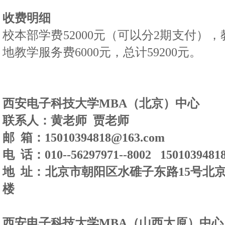
收费明细
校本部学费
52000
元（可以分
2
期支付），
地教学服务费
6000
元，总计
59200
元。
西安电子科技大学
MBA（
北京）中心
联系人：黄老师 贾老师
邮 箱：
15010394818@163.com
电 话：
010--56297971--8002 1501039481
地 址：北京市朝阳区水碓子东路
15
号北
楼
西安电子科技大学
MBA（山西太原）
中心